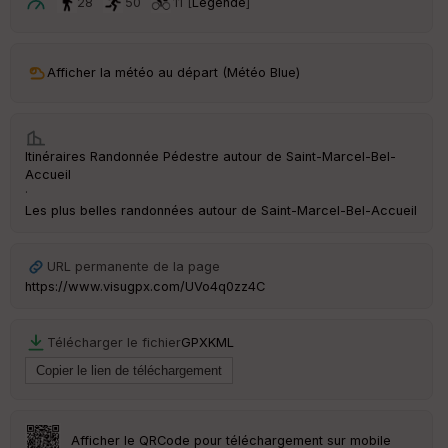
ar
28
50
11 [
Légende
]
t
ar
Afficher la météo au départ (Météo Blue)
ri
v
é
e
Itinéraires Randonnée Pédestre autour de
Saint-Marcel-Bel-
C
Accueil
ou
·
le
Les plus belles randonnées autour de Saint-Marcel-Bel-Accueil
ur
URL permanente de la page
https://www.visugpx.com/UVo4q0zz4C
Ep
ai
Télécharger le fichier
GPX
KML
ss
eu
r
Tr
Afficher le QRCode pour téléchargement sur mobile