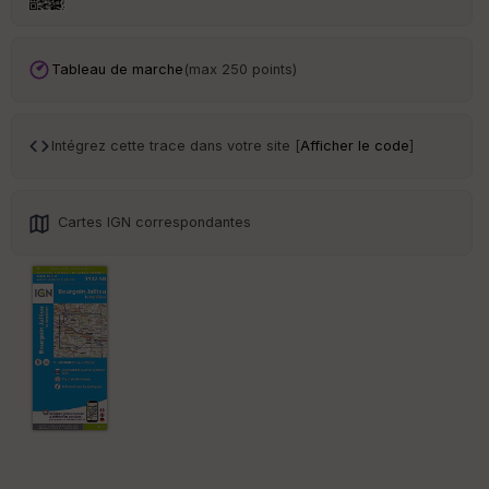
an
sp
ar
en
Tableau de marche
(max 250 points)
ce
Po
Intégrez cette trace dans votre site [
Afficher le code
]
int
illé
s
Cartes IGN correspondantes
S
e
n
s
St
re
et
Vi
e
w