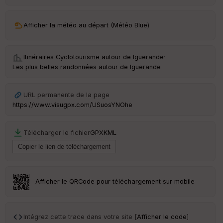
ar
ri
v
Afficher la météo au départ (Météo Blue)
é
e
Itinéraires Cyclotourisme autour de
Iguerande
·
C
Les plus belles randonnées autour de Iguerande
ou
le
ur
URL permanente de la page
https://www.visugpx.com/USuosYNOhe
Télécharger le fichier
GPX
KML
Ep
ai
ss
eu
r
Afficher le QRCode pour téléchargement sur mobile
Tr
an
sp
Intégrez cette trace dans votre site [
Afficher le code
]