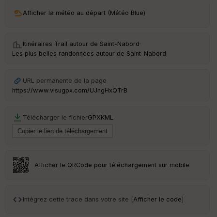
ri
v
Afficher la météo au départ (Météo Blue)
é
e
Itinéraires Trail autour de
Saint-Nabord
·
C
Les plus belles randonnées autour de Saint-Nabord
ou
le
ur
URL permanente de la page
https://www.visugpx.com/UJngHxQTrB
Télécharger le fichier
GPX
KML
Ep
ai
ss
eu
r
Afficher le QRCode pour téléchargement sur mobile
Tr
an
sp
Intégrez cette trace dans votre site [
Afficher le code
]
ar
en