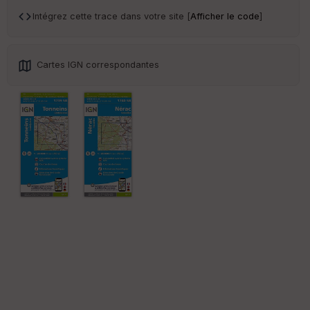
an
sp
Intégrez cette trace dans votre site [
Afficher le code
]
ar
en
ce
Cartes IGN correspondantes
Po
int
illé
s
S
e
n
s
St
re
et
Vi
e
w