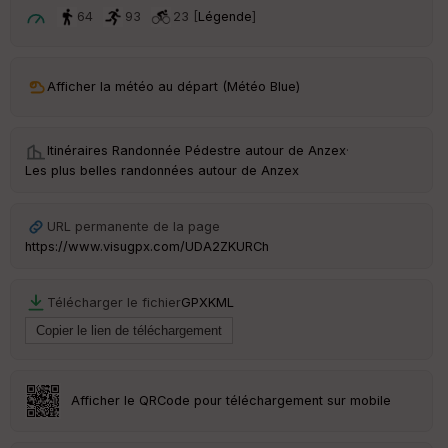
t
64
93
23 [
Légende
]
ar
ri
v
Afficher la météo au départ (Météo Blue)
é
e
Itinéraires Randonnée Pédestre autour de
Anzex
·
C
Les plus belles randonnées autour de Anzex
ou
le
ur
URL permanente de la page
https://www.visugpx.com/UDA2ZKURCh
Télécharger le fichier
GPX
KML
Ep
ai
ss
eu
r
Afficher le QRCode pour téléchargement sur mobile
Tr