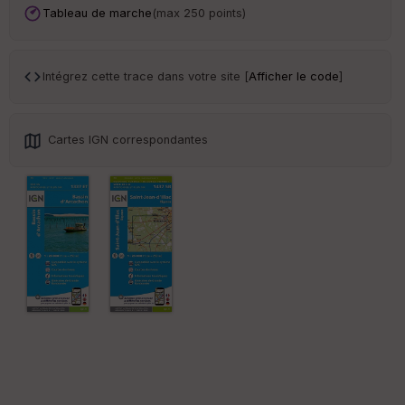
Tableau de marche
(max 250 points)
Po
int
illé
Intégrez cette trace dans votre site [
Afficher le code
]
s
Cartes IGN correspondantes
S
e
n
s
St
re
et
Vi
e
w