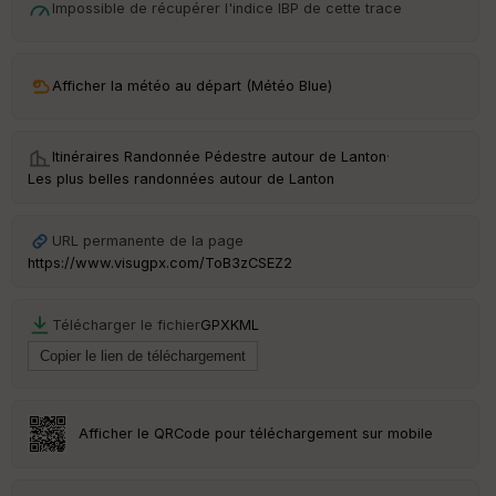
Impossible de récupérer l'indice IBP de cette trace
p
ar
t
Afficher la météo au départ (Météo Blue)
ar
ri
v
é
Itinéraires Randonnée Pédestre autour de
Lanton
·
e
Les plus belles randonnées autour de Lanton
URL permanente de la page
https://www.visugpx.com/ToB3zCSEZ2
Ep
ai
ss
eu
Télécharger le fichier
GPX
KML
r
Tr
an
Afficher le QRCode pour téléchargement sur mobile
sp
ar
en
ce