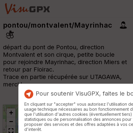
pontou/montvalent/Mayrinhac
départ du pont de Pontou, direction
Montvalent et son cirque, petite boucle
pour rejoindre Mayrinhac, direction Miers et
retour par Floirac.
Trace en partie récupérée sur UTAGAWA,
merci !
Pour soutenir VisuGPX, faites le b
En cliquant sur "accepter" vous autorisez l'utilisation 
usage technique nécessaires au bon fonctionnement du 
+
que l'utilisation d'autres cookies (éventuellement tiers)
statistiques ou de personnalisation des annonces pour
−
proposer des services et des offres adaptées à vos c
d'interêt.