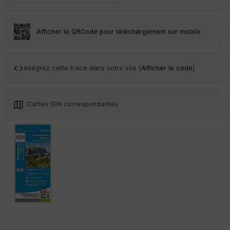
Tr
an
sp
Afficher le QRCode pour téléchargement sur mobile
ar
en
ce
Intégrez cette trace dans votre site [
Afficher le code
]
Po
int
illé
s
Cartes IGN correspondantes
S
e
n
s
St
re
et
Vi
e
w