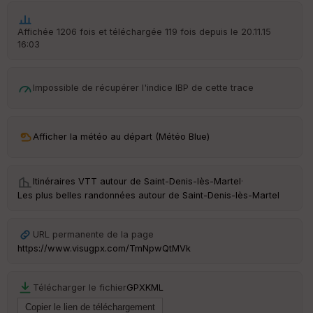
Aff
ic
he
Affichée 1206 fois et téléchargée 119 fois depuis le 20.11.15
r
16:03
d
é
p
Impossible de récupérer l'indice IBP de cette trace
ar
t
ar
Afficher la météo au départ (Météo Blue)
ri
v
é
e
Itinéraires VTT autour de
Saint-Denis-lès-Martel
·
Les plus belles randonnées autour de Saint-Denis-lès-Martel
URL permanente de la page
Ep
ai
https://www.visugpx.com/TmNpwQtMVk
ss
eu
r
Télécharger le fichier
GPX
KML