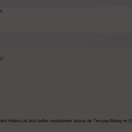
n.
:47
int-Hilaire
·
Les plus belles randonnées autour de Ternuay-Melay-et-Sa