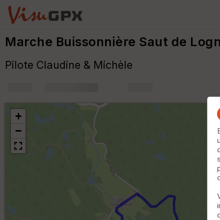
Marche Buissonnière Saut de Log
Pilote Claudine & Michèle
+
m
+
−