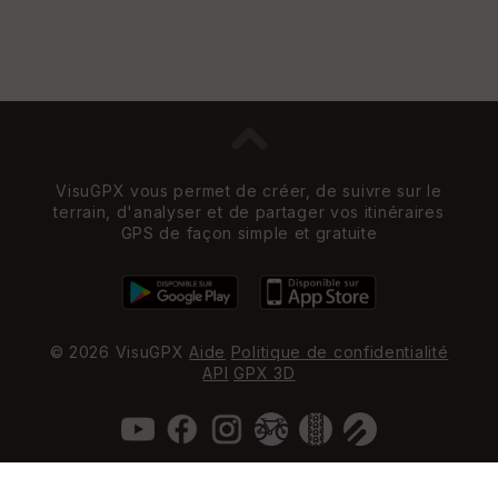
VisuGPX vous permet de créer, de suivre sur le
terrain, d'analyser et de partager vos itinéraires
GPS de façon simple et gratuite
© 2026 VisuGPX
Aide
Politique de confidentialité
API
GPX 3D