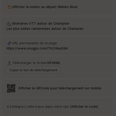
ri
v
Afficher la météo au départ (Météo Blue)
é
e
Itinéraires VTT autour de
Champlan
·
C
Les plus belles randonnées autour de Champlan
ou
le
ur
URL permanente de la page
https://www.visugpx.com/ThCrKwjG94
Télécharger le fichier
GPX
KML
Ep
ai
ss
eu
r
Afficher le QRCode pour téléchargement sur mobile
Tr
an
sp
Intégrez cette trace dans votre site [
Afficher le code
]
ar
en