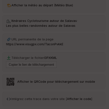
ri
v
Afficher la météo au départ (Météo Blue)
é
e
Itinéraires Cyclotourisme autour de
Salavas
·
C
Les plus belles randonnées autour de Salavas
ou
le
ur
URL permanente de la page
https://www.visugpx.com/TaconPvkkE
Télécharger le fichier
GPX
KML
Ep
ai
ss
eu
r
Afficher le QRCode pour téléchargement sur mobile
Tr
an
sp
Intégrez cette trace dans votre site [
Afficher le code
]
ar
en