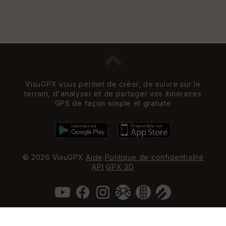
VisuGPX vous permet de créer, de suivre sur le
terrain, d'analyser et de partager vos itinéraires
GPS de façon simple et gratuite
© 2026 VisuGPX
Aide
Politique de confidentialité
API
GPX 3D