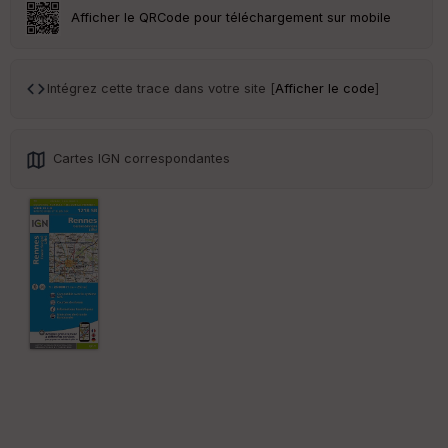
Tr
Afficher le QRCode pour téléchargement sur mobile
an
sp
ar
en
Intégrez cette trace dans votre site [
Afficher le code
]
ce
Po
Cartes IGN correspondantes
int
illé
s
S
e
n
s
St
re
et
Vi
e