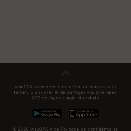
w
VisuGPX vous permet de créer, de suivre sur le
terrain, d'analyser et de partager vos itinéraires
GPS de façon simple et gratuite
© 2026 VisuGPX
Aide
Politique de confidentialité