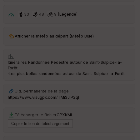
p
ar
t
33
48
9 [
Légende
]
ar
ri
v
Afficher la météo au départ (Météo Blue)
é
e
C
Itinéraires Randonnée Pédestre autour de
Saint-Sulpice-la-
ou
Forêt
le
·
Les plus belles randonnées autour de Saint-Sulpice-la-Forêt
ur
URL permanente de la page
https://www.visugpx.com/TMiSJlP2ql
Ep
ai
Télécharger le fichier
GPX
KML
ss
eu
r