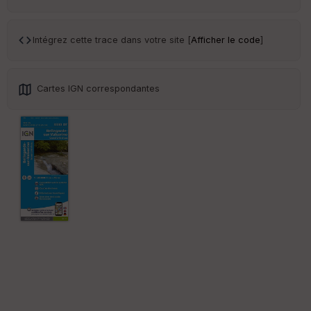
ar
en
ce
Intégrez cette trace dans votre site [
Afficher le code
]
Po
int
illé
Cartes IGN correspondantes
s
S
e
n
s
St
re
et
Vi
e
w