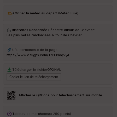
ar
ri
v
Afficher la météo au départ (Météo Blue)
é
e
Itinéraires Randonnée Pédestre autour de
Chevrier
·
C
Les plus belles randonnées autour de Chevrier
ou
le
ur
URL permanente de la page
https://www.visugpx.com/TM1B9oqVyJ
Télécharger le fichier
GPX
KML
Ep
ai
ss
eu
r
Afficher le QRCode pour téléchargement sur mobile
Tr
an
sp
Tableau de marche
(max 250 points)