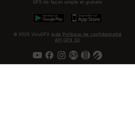
GPS de façon simple et gratuite
© 2026 VisuGPX
Aide
Politique de confidentialité
API
GPX 3D