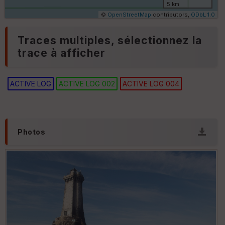
5 km
ar
©
OpenStreetMap
contributors,
ODbL 1.0
ri
v
Traces multiples, sélectionnez la
é
e
trace à afficher
ACTIVE LOG
ACTIVE LOG 002
ACTIVE LOG 004
Ep
ai
ss
Photos
eu
r
Tr
an
sp
ar
en
ce