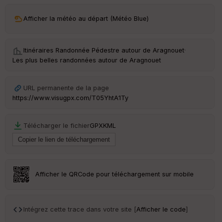
ar
Afficher la météo au départ (Météo Blue)
ri
v
é
e
Itinéraires Randonnée Pédestre autour de
Aragnouet
·
Les plus belles randonnées autour de Aragnouet
C
ou
le
URL permanente de la page
ur
https://www.visugpx.com/T05YhtA1Ty
Télécharger le fichier
GPX
KML
Ep
ai
ss
eu
r
Afficher le QRCode pour téléchargement sur mobile
Tr
an
Intégrez cette trace dans votre site [
Afficher le code
]
sp