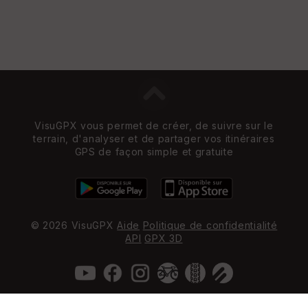
VisuGPX vous permet de créer, de suivre sur le
terrain, d'analyser et de partager vos itinéraires
GPS de façon simple et gratuite
© 2026 VisuGPX
Aide
Politique de confidentialité
API
GPX 3D