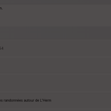
n.
:54
les randonnées autour de L'Herm