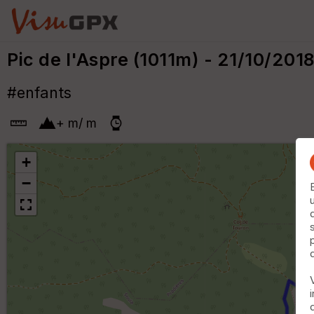
Pic de l'Aspre (1011m) - 21/10/201
#enfants
+
m
/
m
+
−