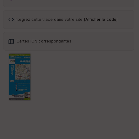
ar
en
ce
Intégrez cette trace dans votre site [
Afficher le code
]
Po
int
illé
Cartes IGN correspondantes
s
S
e
n
s
St
re
et
Vi
e
w