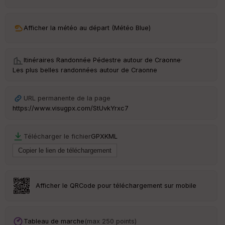
ar
ri
v
Afficher la météo au départ (Météo Blue)
é
e
Itinéraires Randonnée Pédestre autour de
Craonne
·
C
Les plus belles randonnées autour de Craonne
ou
le
ur
URL permanente de la page
https://www.visugpx.com/StUvkYrxc7
Télécharger le fichier
GPX
KML
Ep
ai
ss
eu
r
Afficher le QRCode pour téléchargement sur mobile
Tr
an
sp
Tableau de marche
(max 250 points)