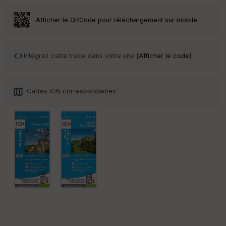
an
sp
ar
Afficher le QRCode pour téléchargement sur mobile
en
ce
Intégrez cette trace dans votre site [
Afficher le code
]
Po
int
illé
s
Cartes IGN correspondantes
S
e
n
s
St
re
et
Vi
e
w