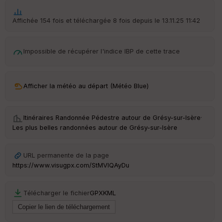
t
Affichée 154 fois et téléchargée 8 fois depuis le 13.11.25 11:42
ar
ri
v
é
Impossible de récupérer l'indice IBP de cette trace
e
C
Afficher la météo au départ (Météo Blue)
ou
le
ur
Itinéraires Randonnée Pédestre autour de
Grésy-sur-Isère
·
Les plus belles randonnées autour de Grésy-sur-Isère
Ep
URL permanente de la page
ai
https://www.visugpx.com/StMVlQAyDu
ss
eu
r
Télécharger le fichier
GPX
KML
Tr