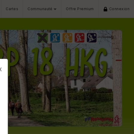
Cartes
Communauté
Offre Premium
Connexion
x
s