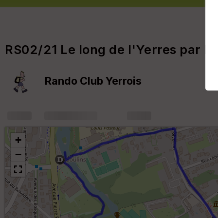
RS02/21 Le long de l'Yerres par Pa
Rando Club Yerrois
+
m
+
−