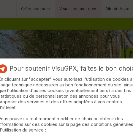
Créer une trace
Visualiser une trace
Bibliothèque
Pour soutenir VisuGPX, faites le bon choi
En cliquant sur "accepter" vous autorisez l'utilisation de cookies à
usage technique nécessaires au bon fonctionnement du site, ainsi
que l'utilisation d'autres cookies (éventuellement tiers) à des fins
statistiques ou de personnalisation des annonces pour vous
proposer des services et des offres adaptées à vos centres
d'interêt.
Vous pouvez à tout moment modifier ce choix ou obtenir des
informations sur ces cookies sur la page des conditions générale
d'utilisation du service :