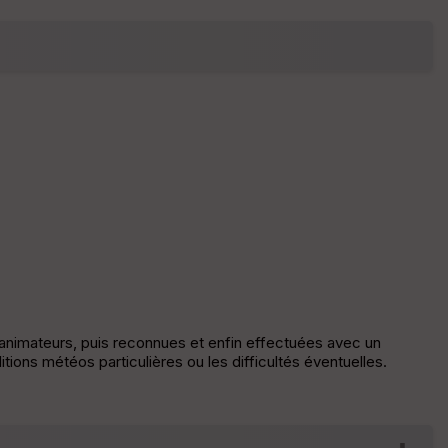
fic
he
r
d
é
p
ar
t
ar
ri
v
é
e
C
ou
le
s animateurs, puis reconnues et enfin effectuées avec un
ur
tions météos particulières ou les difficultés éventuelles.