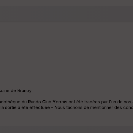
iscine de Brunoy
andothèque du
R
ando
C
lub
Y
errois ont été tracées par l'un de no
e la sortie a été effectuée - Nous tachons de mentionner des condi