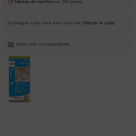
an
Tableau de marche
(max 250 points)
sp
ar
en
ce
Intégrez cette trace dans votre site [
Afficher le code
]
Po
int
Cartes IGN correspondantes
illé
s
S
e
n
s
St
re
et
Vi
e
w