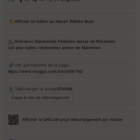
t
ar
Afficher la météo au départ (Météo Blue)
ri
v
é
e
Itinéraires Randonnée Pédestre autour de
Marennes
·
Les plus belles randonnées autour de Marennes
C
ou
le
URL permanente de la page
ur
https://www.visugpx.com/Sdvx00ET8G
Télécharger le fichier
GPX
KML
Ep
ai
ss
eu
r
Afficher le QRCode pour téléchargement sur mobile
Tr