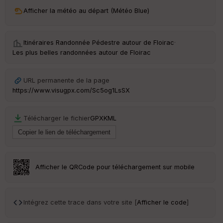
ri
v
Afficher la météo au départ (Météo Blue)
é
e
Itinéraires Randonnée Pédestre autour de
Floirac
·
C
Les plus belles randonnées autour de Floirac
ou
le
ur
URL permanente de la page
https://www.visugpx.com/Sc5og1LsSX
Télécharger le fichier
GPX
KML
Ep
ai
ss
eu
r
Afficher le QRCode pour téléchargement sur mobile
Tr
an
sp
Intégrez cette trace dans votre site [
Afficher le code
]
ar
en