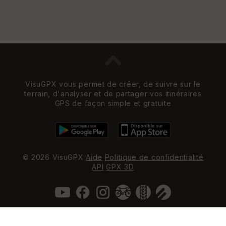
VisuGPX vous permet de créer, de suivre sur le
terrain, d'analyser et de partager vos itinéraires
GPS de façon simple et gratuite
© 2026 VisuGPX
Aide
Politique de confidentialité
API
GPX 3D