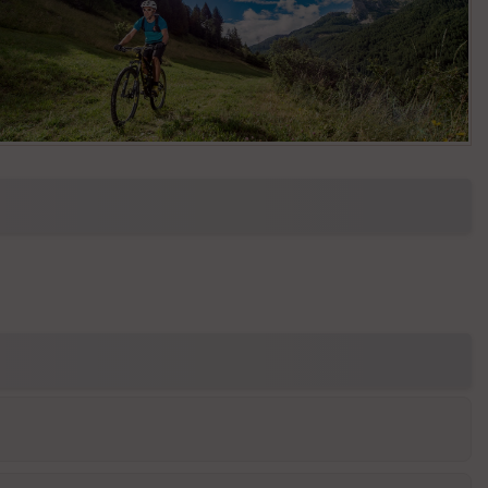
pa
is
se
ur
Tr
an
sp
ar
en
ce
P
oi
nti
llé
s
S
e
n