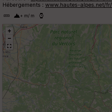
Hébergements :
www.hautes-alpes.net/fr/
+
m
/
m
+
−