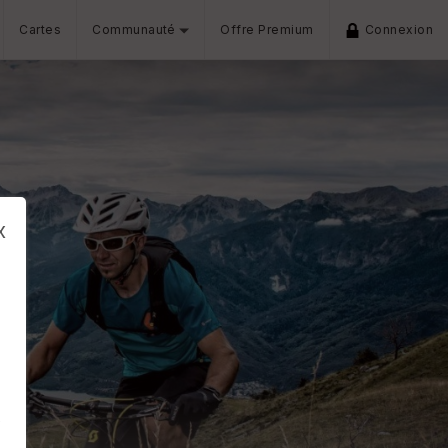
Cartes
Communauté
Offre Premium
Connexion
x
s