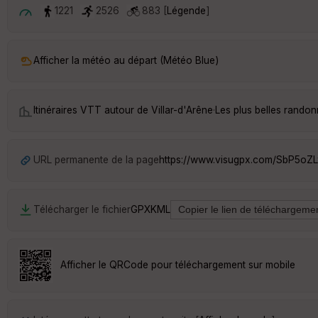
1221
2526
883 [
Légende
]
Afficher la météo au départ (Météo Blue)
Itinéraires VTT autour de
Villar-d'Arêne
·
Les plus belles randon
URL permanente de la page
https://www.visugpx.com/SbP5oZL
Télécharger le fichier
GPX
KML
Afficher le QRCode pour téléchargement sur mobile