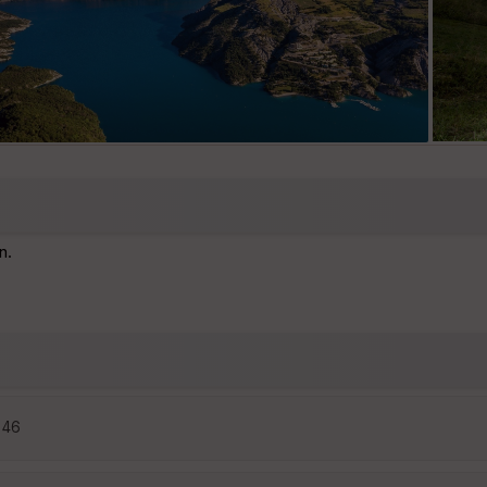
n.
7:46