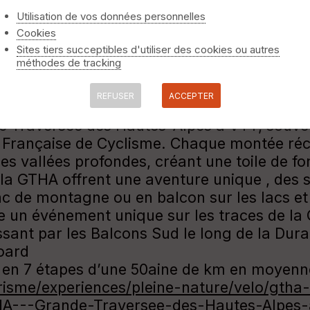
Utilisation de vos données personnelles
Cookies
Sites tiers succeptibles d'utiliser des cookies ou autres
méthodes de tracking
s Alpes à VTT
REFUSER
ACCEPTER
vélo tout-terrain à la recherche d'aventure
e Traversée des Hautes-Alpes à VTT, souven
on Française de Cyclisme. Chaque montée ré
s vallées profondes, créant une toile de fo
la GTHA offrent une aventure unique , des s
nc de montagne ou en balcon sur les lacs et 
 un événement unique sur les traces de la G
sant par les Balcons Sud le long de la Dura
zoard
 en 7 étapes d’une 50aine de km en moyenn
isme/experiences/pleine-nature/velo/gtha-
THA---Grande-Traversee-des-Hautes-Alpes