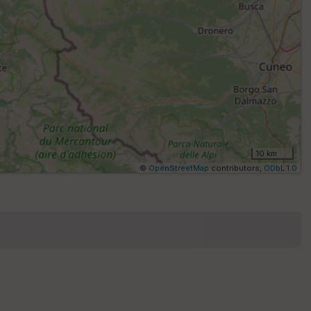
s
C
o
u
v
er
tu
re
I
G
10 km
N
©
OpenStreetMap
contributors,
ODbL 1.0
Af
fic
he
r
d
é
p
ar
t