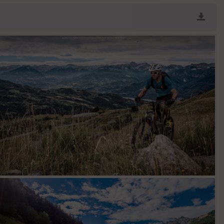
ar
ri
v
é
e
Fil
tr
e
P
OI
C
ou
le
ur
E