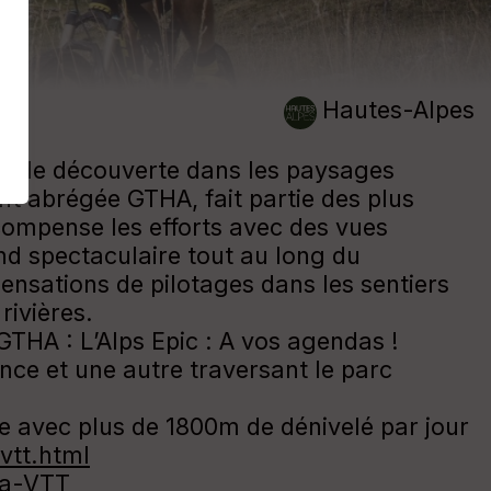
Hautes-Alpes
 et de découverte dans les paysages
t abrégée GTHA, fait partie des plus
compense les efforts avec des vues
nd spectaculaire tout au long du
ensations de pilotages dans les sentiers
rivières.
THA : L’Alps Epic : A vos agendas !
nce et une autre traversant le parc
e avec plus de 1800m de dénivelé par jour
vtt.html
-a-VTT