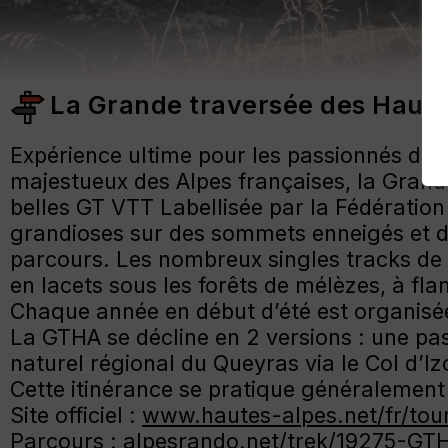
La Grande traversée des Haute
Expérience ultime pour les passionnés de 
majestueux des Alpes françaises, la Grand
belles GT VTT Labellisée par la Fédérati
grandioses sur des sommets enneigés et de
parcours. Les nombreux singles tracks de 
en lacets sous les forêts de mélèzes, à fla
Chaque année en début d’été est organisée
La GTHA se décline en 2 versions : une pas
naturel régional du Queyras via le Col d’I
Cette itinérance se pratique généralement
Site officiel :
www.hautes-alpes.net/fr/tour
Parcours :
alpesrando.net/trek/19275-G