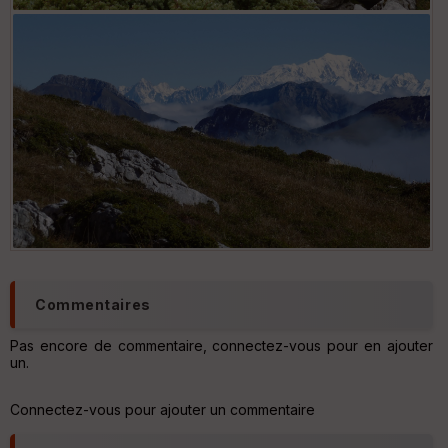
int
illé
s
S
e
n
s
St
re
et
Vi
e
w
Commentaires
Pas encore de commentaire, connectez-vous pour en ajouter
un.
Connectez-vous pour ajouter un commentaire