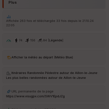
Plus
Affichée 263 fois et téléchargée 33 fois depuis le 21.10.24
22:05
74
156
84 [
Légende
]
Afficher la météo au départ (Météo Blue)
Itinéraires Randonnée Pédestre autour de
Aillon-le-Jeune
·
Les plus belles randonnées autour de Aillon-le-Jeune
URL permanente de la page
https://www.visugpx.com/SWV1EpdJZg