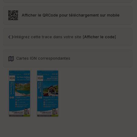
Afficher le QRCode pour téléchargement sur mobile
Ep
ai
ss
Intégrez cette trace dans votre site [
Afficher le code
]
eu
r
Cartes IGN correspondantes
Tr
an
sp
ar
en
ce
Po
int
illé
s
S