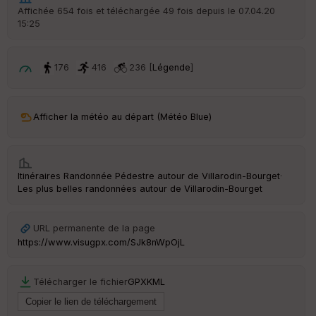
r
Affichée 654 fois et téléchargée 49 fois depuis le 07.04.20
d
15:25
é
p
ar
t
176
416
236 [
Légende
]
ar
ri
v
Afficher la météo au départ (Météo Blue)
é
e
Fil
Itinéraires Randonnée Pédestre autour de
Villarodin-Bourget
·
tr
Les plus belles randonnées autour de Villarodin-Bourget
e
P
OI
URL permanente de la page
https://www.visugpx.com/SJk8nWpOjL
C
ou
Télécharger le fichier
GPX
KML
le
ur