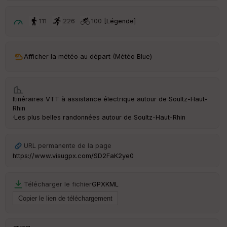
p
ar
t
111
226
100 [
Légende
]
ar
ri
v
Afficher la météo au départ (Météo Blue)
é
e
C
Itinéraires VTT à assistance électrique autour de
Soultz-Haut-
ou
Rhin
le
·
Les plus belles randonnées autour de Soultz-Haut-Rhin
ur
URL permanente de la page
https://www.visugpx.com/SD2FaK2ye0
Ep
ai
Télécharger le fichier
GPX
KML
ss
eu
r