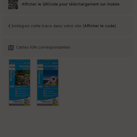
Tr
Afficher le QRCode pour téléchargement sur mobile
an
sp
ar
en
Intégrez cette trace dans votre site [
Afficher le code
]
ce
Po
Cartes IGN correspondantes
int
illé
s
S
e
n
s
St
re
et
Vi
e
w