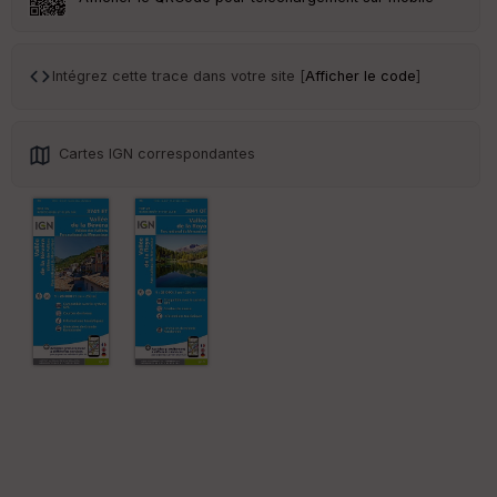
Tr
an
sp
Intégrez cette trace dans votre site [
Afficher le code
]
ar
en
ce
Cartes IGN correspondantes
Po
int
illé
s
S
e
n
s
St
re
et
Vi