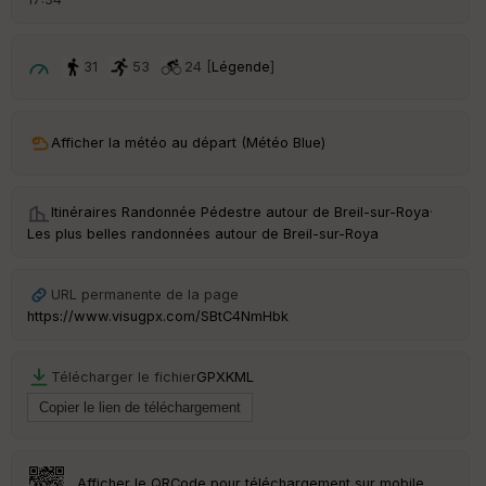
é
p
ar
t
31
53
24 [
Légende
]
ar
ri
v
Afficher la météo au départ (Météo Blue)
é
e
Itinéraires Randonnée Pédestre autour de
Breil-sur-Roya
·
C
Les plus belles randonnées autour de Breil-sur-Roya
ou
le
ur
URL permanente de la page
https://www.visugpx.com/SBtC4NmHbk
Télécharger le fichier
GPX
KML
Ep
ai
ss
eu
r
Afficher le QRCode pour téléchargement sur mobile