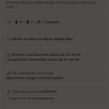
r
Affichée 450 fois et téléchargée 53 fois depuis le 06.03.22
d
13:53
é
p
ar
t
50
61
7 [
Légende
]
ar
ri
v
Afficher la météo au départ (Météo Blue)
é
e
Itinéraires Cyclotourisme autour de
Ars-en-Ré
·
C
Les plus belles randonnées autour de Ars-en-Ré
ou
le
ur
URL permanente de la page
https://www.visugpx.com/S52rnypXb5
Télécharger le fichier
GPX
KML
Ep
ai
ss
eu