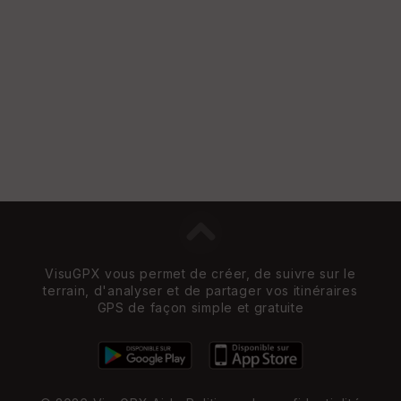
Vi
e
w
VisuGPX vous permet de créer, de suivre sur le
terrain, d'analyser et de partager vos itinéraires
GPS de façon simple et gratuite