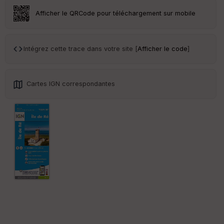
r
Afficher le QRCode pour téléchargement sur mobile
Tr
an
sp
Intégrez cette trace dans votre site [
Afficher le code
]
ar
en
ce
Cartes IGN correspondantes
Po
int
illé
s
S
e
n
s
St
re
et