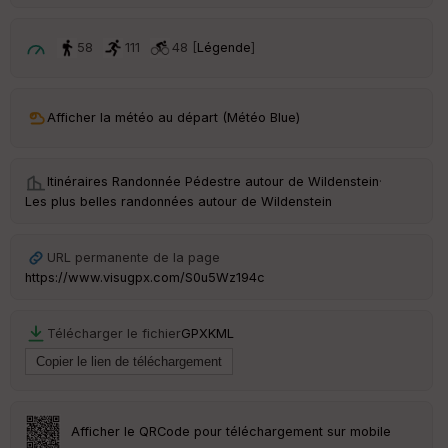
é
p
ar
58
111
48 [
Légende
]
t
ar
Afficher la météo au départ (Météo Blue)
ri
v
é
e
Itinéraires Randonnée Pédestre autour de
Wildenstein
·
Les plus belles randonnées autour de Wildenstein
C
ou
le
URL permanente de la page
ur
https://www.visugpx.com/S0u5Wz194c
Télécharger le fichier
GPX
KML
Ep
ai
ss
eu
r
Afficher le QRCode pour téléchargement sur mobile