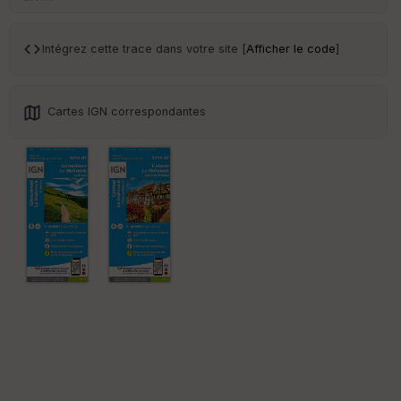
Tr
an
Intégrez cette trace dans votre site [
Afficher le code
]
sp
ar
en
ce
Cartes IGN correspondantes
Po
int
illé
s
S
e
n
s
St
re
et
Vi