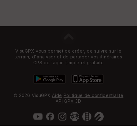
VisuGPX vous permet de créer, de suivre sur le
terrain, d'analyser et de partager vos itinéraires
GPS de façon simple et gratuite
© 2026 VisuGPX
Aide
Politique de confidentialité
API
GPX 3D