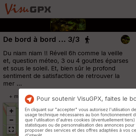
De bord à bord ... 3/3
Du niam niam !! Réveil 6h comme la veille
et, question méteo, 3 ou 4 gouttes éparses
et sous le soleil. Et, bien sûr le profond
sentiment de satisfaction de retrouver la
mer ...
+
m
Pour soutenir VisuGPX, faites le b
En cliquant sur "accepter" vous autorisez l'utilisation 
+
usage technique nécessaires au bon fonctionnement du 
−
que l'utilisation d'autres cookies (éventuellement tiers)
statistiques ou de personnalisation des annonces pour
proposer des services et des offres adaptées à vos c
d'interêt.