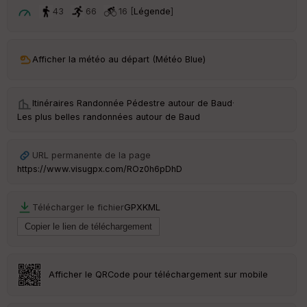
t
43
66
16 [
Légende
]
ar
ri
v
Afficher la météo au départ (Météo Blue)
é
e
Itinéraires Randonnée Pédestre autour de
Baud
·
C
Les plus belles randonnées autour de Baud
ou
le
ur
URL permanente de la page
https://www.visugpx.com/ROz0h6pDhD
Télécharger le fichier
GPX
KML
Ep
ai
ss
eu
r
Afficher le QRCode pour téléchargement sur mobile
Tr