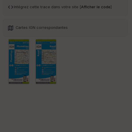
an
sp
Intégrez cette trace dans votre site [
Afficher le code
]
ar
en
ce
Cartes IGN correspondantes
Po
int
illé
s
S
e
n
s
St
re
et
Vi
e
w