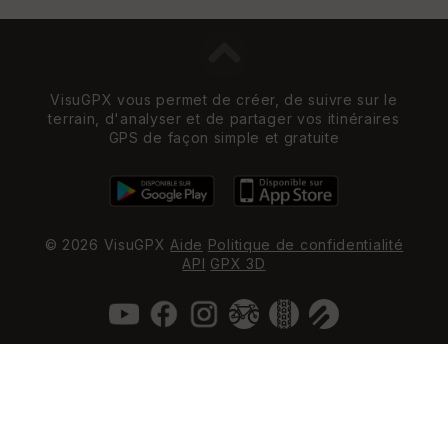
VisuGPX vous permet de créer, de suivre sur le
terrain, d'analyser et de partager vos itinéraires
GPS de façon simple et gratuite
© 2026 VisuGPX
Aide
Politique de confidentialité
API
GPX 3D