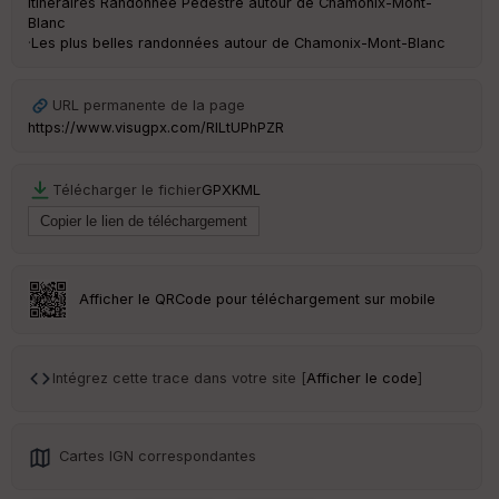
Itinéraires Randonnée Pédestre autour de
Chamonix-Mont-
Blanc
·
Les plus belles randonnées autour de Chamonix-Mont-Blanc
URL permanente de la page
https://www.visugpx.com/RILtUPhPZR
Télécharger le fichier
GPX
KML
Afficher le QRCode pour téléchargement sur mobile
Intégrez cette trace dans votre site [
Afficher le code
]
Cartes IGN correspondantes