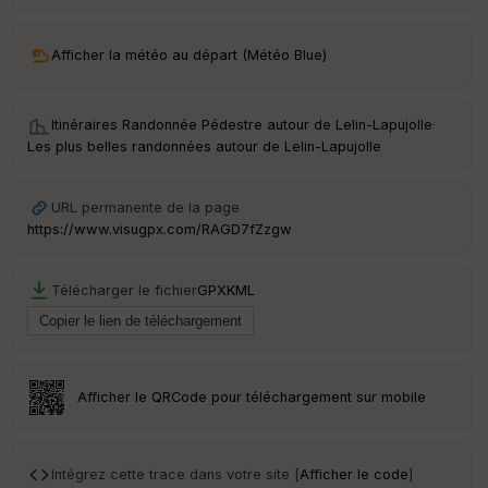
ar
ri
v
Afficher la météo au départ (Météo Blue)
é
e
Itinéraires Randonnée Pédestre autour de
Lelin-Lapujolle
·
C
Les plus belles randonnées autour de Lelin-Lapujolle
ou
le
ur
URL permanente de la page
https://www.visugpx.com/RAGD7fZzgw
Télécharger le fichier
GPX
KML
Ep
ai
ss
eu
r
Afficher le QRCode pour téléchargement sur mobile
Tr
an
sp
Intégrez cette trace dans votre site [
Afficher le code
]