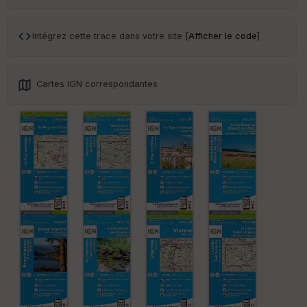
Tr
an
sp
Intégrez cette trace dans votre site [
Afficher le code
]
ar
en
ce
Cartes IGN correspondantes
Po
int
illé
s
S
e
n
s
St
re
et
Vi
e