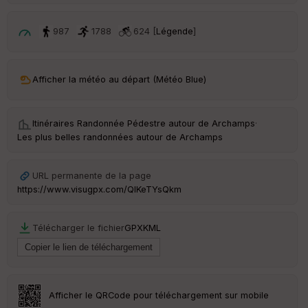
p
ar
t
987
1788
624 [
Légende
]
ar
ri
v
Afficher la météo au départ (Météo Blue)
é
e
Itinéraires Randonnée Pédestre autour de
Archamps
·
C
Les plus belles randonnées autour de Archamps
ou
le
ur
URL permanente de la page
https://www.visugpx.com/QlKeTYsQkm
Télécharger le fichier
GPX
KML
Ep
ai
ss
eu
r
Afficher le QRCode pour téléchargement sur mobile