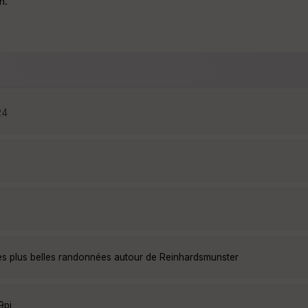
n.
24
es plus belles randonnées autour de Reinhardsmunster
9pi