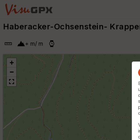
Haberacker-Ochsenstein- Krappen
+
m
/
m
+
−