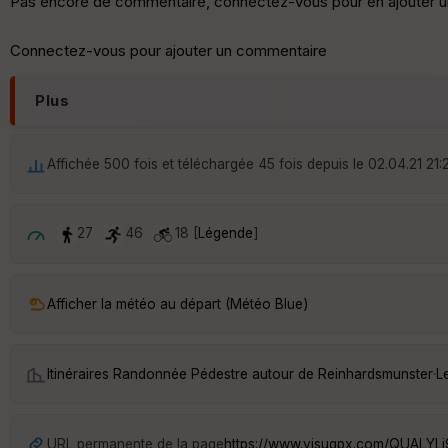
Pas encore de commentaire, connectez-vous pour en ajouter u
Connectez-vous pour ajouter un commentaire
Plus
Affichée 500 fois et téléchargée 45 fois depuis le 02.04.21 21:
27
46
18 [
Légende
]
Afficher la météo au départ (Météo Blue)
Itinéraires Randonnée Pédestre autour de
Reinhardsmunster
·
L
URL permanente de la page
https://www.visugpx.com/QUALYLj