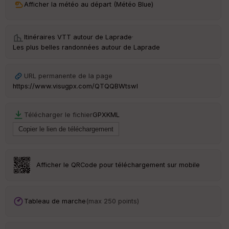
Afficher la météo au départ (Météo Blue)
ri
v
é
e
Itinéraires VTT autour de
Laprade
·
Les plus belles randonnées autour de Laprade
C
ou
le
URL permanente de la page
ur
https://www.visugpx.com/QTQQBWtswl
Télécharger le fichier
GPX
KML
Ep
ai
ss
eu
r
Afficher le QRCode pour téléchargement sur mobile
Tr
an
Tableau de marche
(max 250 points)
sp
ar
en