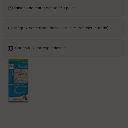
an
sp
Tableau de marche
(max 250 points)
ar
en
ce
Intégrez cette trace dans votre site [
Afficher le code
]
Po
int
illé
Cartes IGN correspondantes
s
S
e
n
s
St
re
et
Vi
e
w