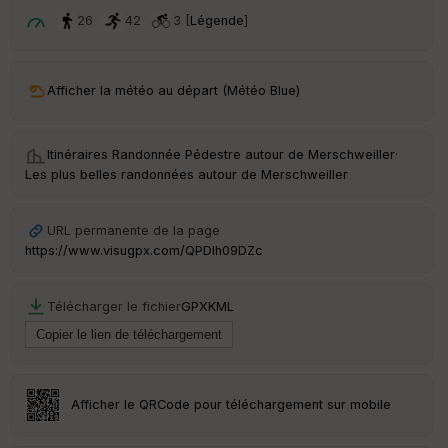
ar
t
26
42
3 [
Légende
]
ar
ri
v
Afficher la météo au départ (Météo Blue)
é
e
Itinéraires Randonnée Pédestre autour de
Merschweiller
·
C
Les plus belles randonnées autour de Merschweiller
ou
le
ur
URL permanente de la page
https://www.visugpx.com/QPDIh09DZc
Télécharger le fichier
GPX
KML
Ep
ai
ss
eu
r
Afficher le QRCode pour téléchargement sur mobile
Tr