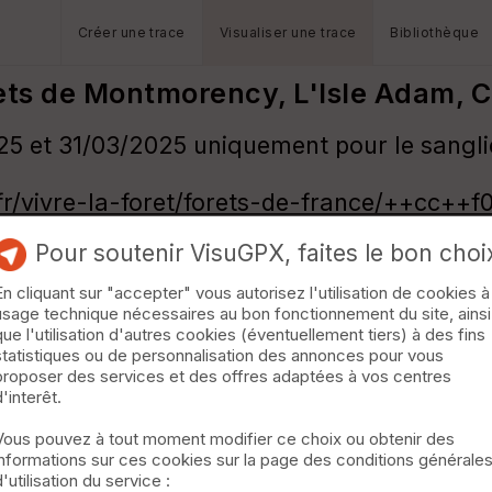
Créer une trace
Visualiser une trace
Bibliothèque
ts de Montmorency, L'Isle Adam, C
 et 31/03/2025 uniquement pour le sanglie
r/vivre-la-foret/forets-de-france/++cc++f
Pour soutenir VisuGPX, faites le bon choi
ivre-la-foret/forets-de-france/++cc++f099
En cliquant sur "accepter" vous autorisez l'utilisation de cookies à
r/vivre-la-foret/forets-de-france/++cc++f
usage technique nécessaires au bon fonctionnement du site, ainsi
que l'utilisation d'autres cookies (éventuellement tiers) à des fins
statistiques ou de personnalisation des annonces pour vous
hasse/%2B/de3::jours-chasses-en-foret-d
proposer des services et des offres adaptées à vos centres
d'interêt.
.fr/vivre-la-foret/forets-de-france/++cc+
Vous pouvez à tout moment modifier ce choix ou obtenir des
 End et le Mercredi.
informations sur ces cookies sur la page des conditions générale
d'utilisation du service :
unales ou privées, se renseigner auprès des