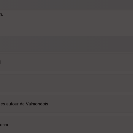
n.
1
ées autour de Valmondois
tkmm