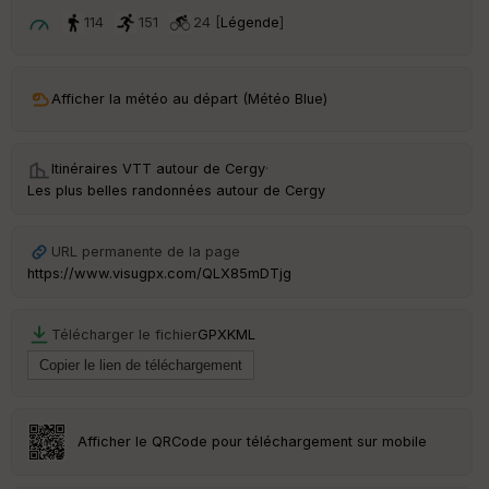
ar
t
114
151
24 [
Légende
]
ar
ri
v
Afficher la météo au départ (Météo Blue)
é
e
Itinéraires VTT autour de
Cergy
·
C
Les plus belles randonnées autour de Cergy
ou
le
ur
URL permanente de la page
https://www.visugpx.com/QLX85mDTjg
Télécharger le fichier
GPX
KML
Ep
ai
ss
eu
r
Afficher le QRCode pour téléchargement sur mobile
Tr