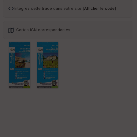
an
sp
Intégrez cette trace dans votre site [
Afficher le code
]
ar
en
ce
Cartes IGN correspondantes
Po
int
illé
s
S
e
n
s
St
re
et
Vi
e
w