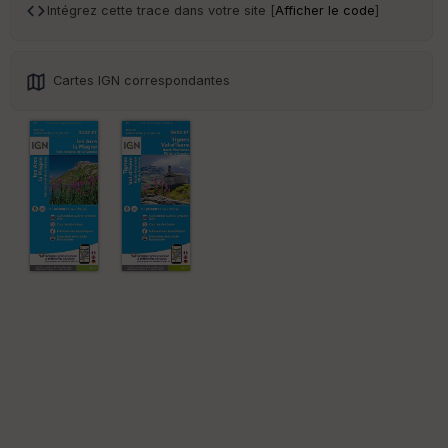
ce
Intégrez cette trace dans votre site [
Afficher le code
]
Po
int
Cartes IGN correspondantes
illé
s
S
e
n
s
St
re
et
Vi
e
w