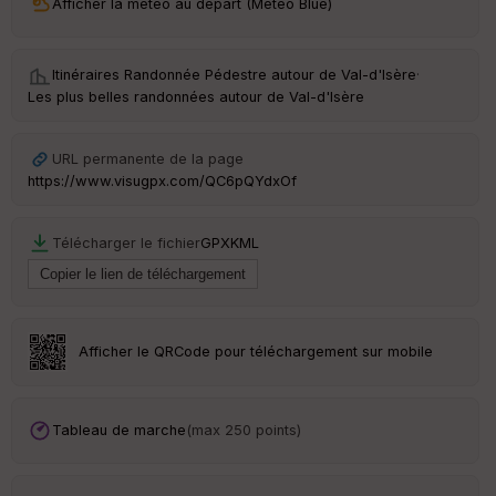
Afficher la météo au départ (Météo Blue)
ri
v
é
e
Itinéraires Randonnée Pédestre autour de
Val-d'Isère
·
Les plus belles randonnées autour de Val-d'Isère
C
ou
le
URL permanente de la page
ur
https://www.visugpx.com/QC6pQYdxOf
Télécharger le fichier
GPX
KML
Ep
ai
ss
eu
r
Afficher le QRCode pour téléchargement sur mobile
Tr
an
Tableau de marche
(max 250 points)
sp
ar
en