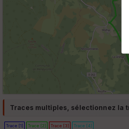
Traces multiples, sélectionnez la t
Trace [1]
Trace [2]
Trace [3]
Trace [4]