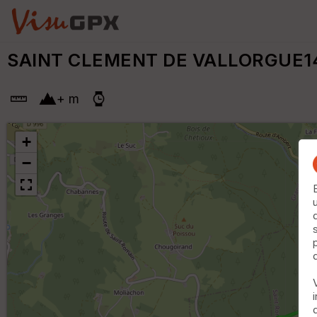
SAINT CLEMENT DE VALLORGUE1
+
m
+
−