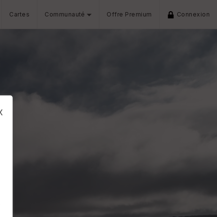
Cartes
Communauté
Offre Premium
Connexion
x
s