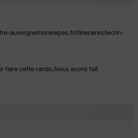
d
é
p
ar
t
stre-auvergnerhonealpes.fr/itineraires/lecrin-
ar
ri
v
é
e
r faire cette rando.Nous avons fait
C
ou
le
ur
E
pa
is