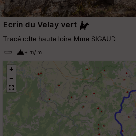
Ecrin du Velay vert
Tracé cdte haute loire Mme SIGAUD
+
m
/
m
+
−