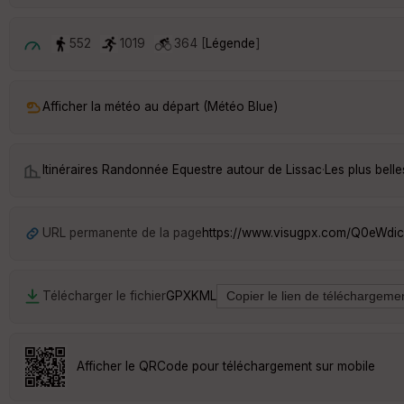
552
1019
364 [
Légende
]
Afficher la météo au départ (Météo Blue)
Itinéraires Randonnée Equestre autour de
Lissac
·
Les plus bell
URL permanente de la page
https://www.visugpx.com/Q0eWdi
Télécharger le fichier
GPX
KML
Afficher le QRCode pour téléchargement sur mobile