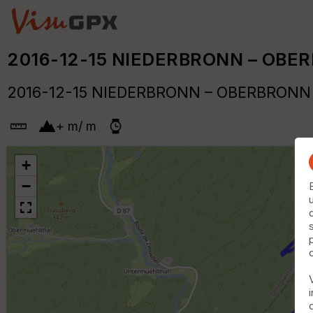
2016-12-15 NIEDERBRONN – OBE
2016-12-15 NIEDERBRONN – OBERBRONN o
+
m
/
m
+
−