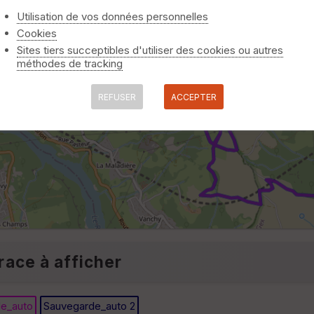
Utilisation de vos données personnelles
Cookies
Sites tiers succeptibles d'utiliser des cookies ou autres
méthodes de tracking
REFUSER
ACCEPTER
race à afficher
e_auto
Sauvegarde_auto 2