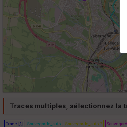
Traces multiples, sélectionnez la t
Trace [1]
Sauvegarde_auto
Sauvegarde_auto 2
Sauvegard