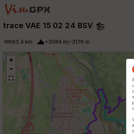
trace VAE 15 02 24 BSV
83.4 km
+
3084
m
/
-3176
m
+
−