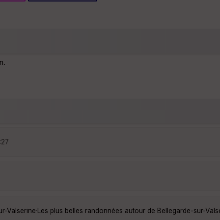
n.
:27
ur-Valserine
·
Les plus belles randonnées autour de Bellegarde-sur-Vals