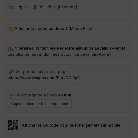
p
ar
22
35
11 [
Légende
]
t
ar
Afficher la météo au départ (Météo Blue)
ri
v
é
e
Itinéraires Randonnée Pédestre autour de
Levallois-Perret
·
Les plus belles randonnées autour de Levallois-Perret
Fil
tr
e
URL permanente de la page
P
https://www.visugpx.com/PorxDQj3gC
OI
Télécharger le fichier
GPX
KML
C
ou
le
ur
Afficher le QRCode pour téléchargement sur mobile