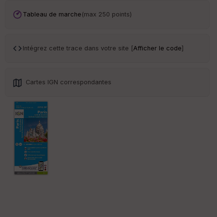
Ep
Tableau de marche
(max 250 points)
ai
ss
eu
r
Intégrez cette trace dans votre site [
Afficher le code
]
Tr
an
Cartes IGN correspondantes
sp
ar
en
ce
Po
int
illé
s
S
e
n
s