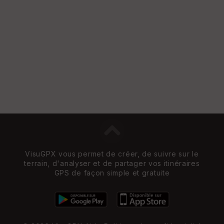
St
re
et
Vi
e
w
VisuGPX vous permet de créer, de suivre sur le
terrain, d'analyser et de partager vos itinéraires
GPS de façon simple et gratuite