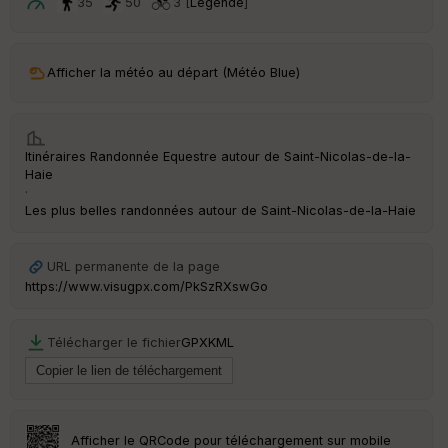
ar
35
50
3 [
Légende
]
t
ar
Afficher la météo au départ (Météo Blue)
ri
v
é
e
Itinéraires Randonnée Equestre autour de
Saint-Nicolas-de-la-
C
Haie
ou
·
le
Les plus belles randonnées autour de Saint-Nicolas-de-la-Haie
ur
URL permanente de la page
https://www.visugpx.com/PkSzRXswGo
Ep
ai
Télécharger le fichier
GPX
KML
ss
eu
r
Tr
Afficher le QRCode pour téléchargement sur mobile