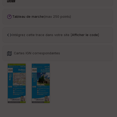
an
sp
ar
en
Tableau de marche
(max 250 points)
ce
Po
Intégrez cette trace dans votre site [
Afficher le code
]
int
illé
s
Cartes IGN correspondantes
S
e
n
s
St
re
et
Vi
e
w