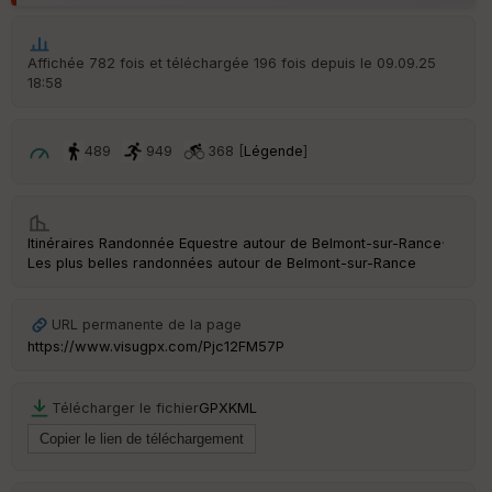
e
n
s
Affichée 782 fois et téléchargée 196 fois depuis le 09.09.25
18:58
St
re
et
489
949
368 [
Légende
]
Vi
e
w
Itinéraires Randonnée Equestre autour de
Belmont-sur-Rance
·
Les plus belles randonnées autour de Belmont-sur-Rance
URL permanente de la page
https://www.visugpx.com/Pjc12FM57P
Télécharger le fichier
GPX
KML