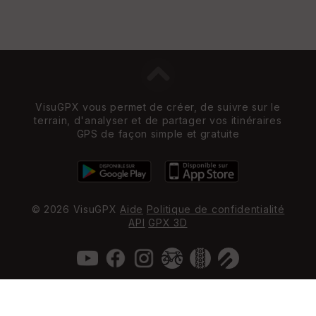
VisuGPX vous permet de créer, de suivre sur le
terrain, d'analyser et de partager vos itinéraires
GPS de façon simple et gratuite
© 2026 VisuGPX
Aide
Politique de confidentialité
API
GPX 3D