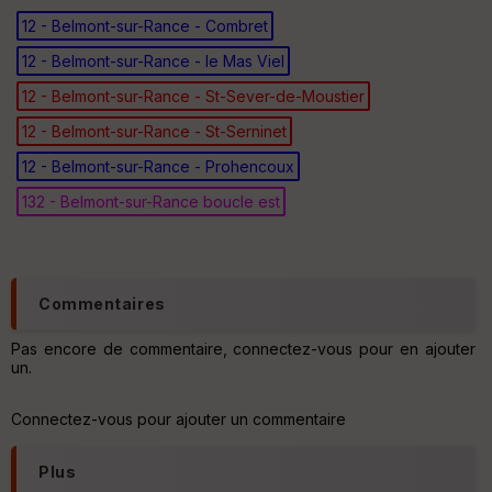
12 - Belmont-sur-Rance - Combret
12 - Belmont-sur-Rance - le Mas Viel
Ep
12 - Belmont-sur-Rance - St-Sever-de-Moustier
ai
ss
12 - Belmont-sur-Rance - St-Serninet
eu
r
12 - Belmont-sur-Rance - Prohencoux
132 - Belmont-sur-Rance boucle est
Tr
an
sp
ar
en
Commentaires
ce
Pas encore de commentaire, connectez-vous pour en ajouter
un.
Po
int
illé
Connectez-vous pour ajouter un commentaire
s
Plus
S