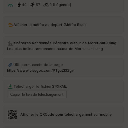
t
40
57
9 [
Légende
]
ar
ri
v
Afficher la météo au départ (Météo Blue)
é
e
Itinéraires Randonnée Pédestre autour de
Moret-sur-Loing
·
C
Les plus belles randonnées autour de Moret-sur-Loing
ou
le
ur
URL permanente de la page
https://www.visugpx.com/PTguZI32gv
Télécharger le fichier
GPX
KML
Ep
ai
ss
eu
r
Afficher le QRCode pour téléchargement sur mobile
Tr