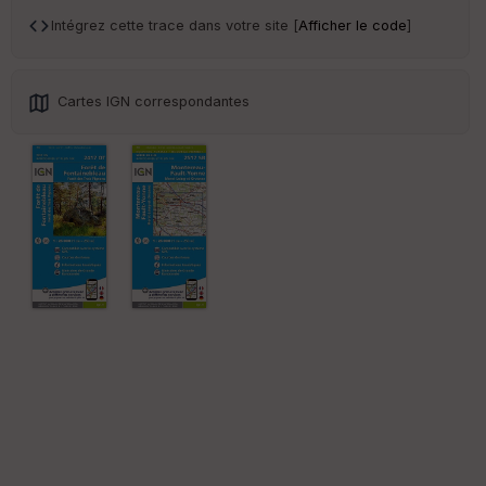
an
sp
Intégrez cette trace dans votre site [
Afficher le code
]
ar
en
ce
Cartes IGN correspondantes
Po
int
illé
s
S
e
n
s
St
re
et
Vi
e
w