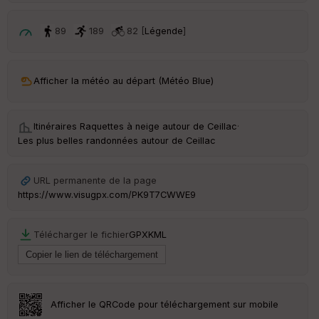
é
p
ar
89
189
82 [
Légende
]
t
ar
Afficher la météo au départ (Météo Blue)
ri
v
é
e
Itinéraires Raquettes à neige autour de
Ceillac
·
Les plus belles randonnées autour de Ceillac
C
ou
le
URL permanente de la page
ur
https://www.visugpx.com/PK9T7CWWE9
Télécharger le fichier
GPX
KML
Ep
ai
ss
eu
r
Afficher le QRCode pour téléchargement sur mobile