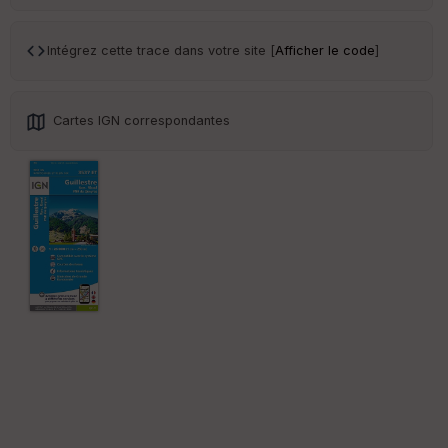
Tr
an
Intégrez cette trace dans votre site [
Afficher le code
]
sp
ar
en
ce
Cartes IGN correspondantes
Po
int
illé
s
S
e
n
s
St
re
et
Vi