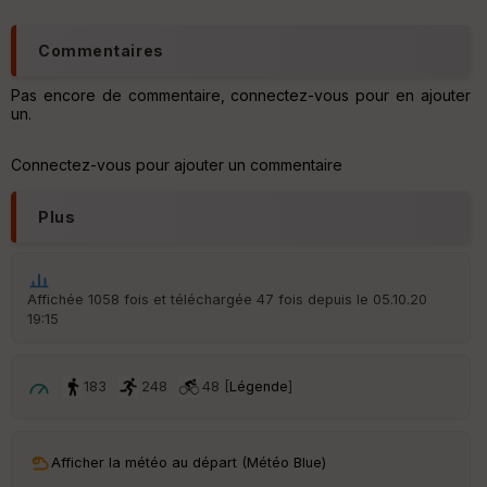
S
Barrage en rénovation et barrage secondaire (hors cadre à
e
gauche) pour conserver un certain niveau d'eau
n
Commentaires
s
Pas encore de commentaire, connectez-vous pour en ajouter
un.
St
re
et
Connectez-vous pour ajouter un commentaire
Vi
e
Plus
w
Affichée 1058 fois et téléchargée 47 fois depuis le 05.10.20
19:15
183
248
48 [
Légende
]
Afficher la météo au départ (Météo Blue)