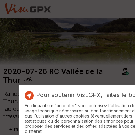
2020-07-26 RC Vallée de la
Thur
Randonnée cycliste le long de la Vallée de la
Pour soutenir VisuGPX, faites le b
Thur. Route barrée au niveau du barrage du
En cliquant sur "accepter" vous autorisez l'utilisation 
lac de Kruth-Wildenstein en raison des
usage technique nécessaires au bon fonctionnement du 
travaux de rénovation du barrage.
que l'utilisation d'autres cookies (éventuellement tiers)
statistiques ou de personnalisation des annonces pour
proposer des services et des offres adaptées à vos c
+
m
d'interêt.