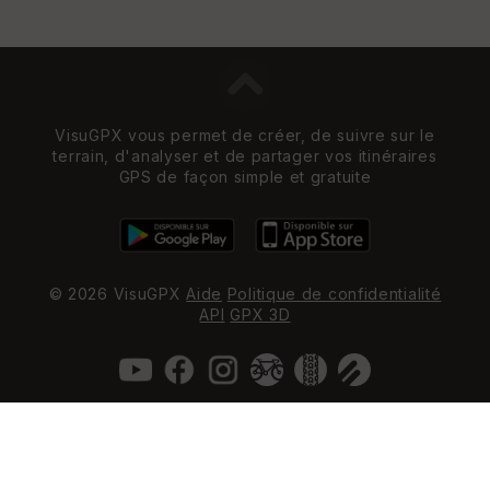
VisuGPX vous permet de créer, de suivre sur le
terrain, d'analyser et de partager vos itinéraires
GPS de façon simple et gratuite
© 2026 VisuGPX
Aide
Politique de confidentialité
API
GPX 3D