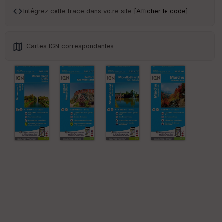
an
sp
Intégrez cette trace dans votre site [
Afficher le code
]
ar
en
ce
Cartes IGN correspondantes
Po
int
illé
s
S
e
n
s
St
re
et
Vi
e
w