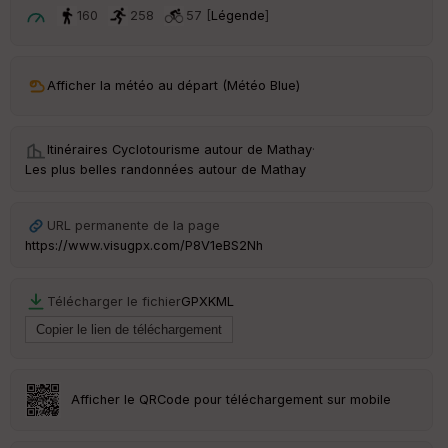
t
160
258
57 [
Légende
]
ar
ri
v
Afficher la météo au départ (Météo Blue)
é
e
Itinéraires Cyclotourisme autour de
Mathay
·
C
Les plus belles randonnées autour de Mathay
ou
le
ur
URL permanente de la page
https://www.visugpx.com/P8V1eBS2Nh
Télécharger le fichier
GPX
KML
Ep
ai
ss
eu
r
Afficher le QRCode pour téléchargement sur mobile
Tr