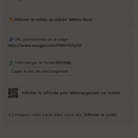
le
ur
Afficher la météo au départ (Météo Blue)
URL permanente de la page
Ep
https://www.visugpx.com/P8AFfGfqOG
ai
ss
eu
r
Télécharger le fichier
GPX
KML
Tr
an
sp
Afficher le QRCode pour téléchargement sur mobile
ar
en
ce
Intégrez cette trace dans votre site [
Afficher le code
]
Po
int
illé
s