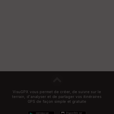
S
e
n
s
St
re
et
Vi
e
w
VisuGPX vous permet de créer, de suivre sur le
terrain, d'analyser et de partager vos itinéraires
GPS de façon simple et gratuite